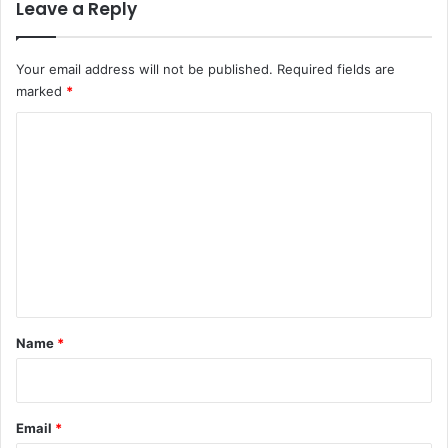
Leave a Reply
Your email address will not be published.
Required fields are
marked
*
C
o
m
m
e
n
t
*
Name
*
Email
*