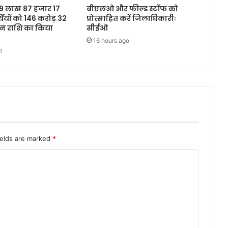
ने 9 लाख 87 हजार 17
बीएलओ और फील्ड स्टॉफ को
थियों को 146 करोड़ 32
प्रोत्साहित करें जिलाधिकारीः
शन राशि का किया
सीईओ
16 hours ago
o
ields are marked
*