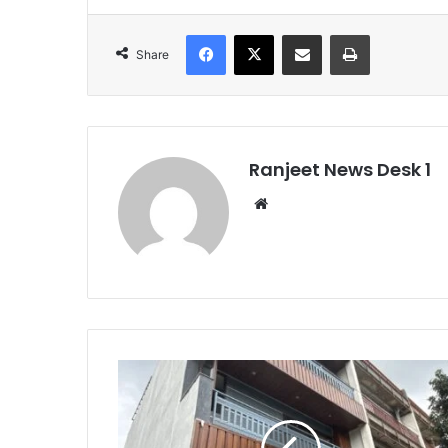
Facebook
X
Share via Email
Print
Share
Ranjeet News Desk 1
We
bsi
te