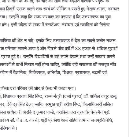
गा, जो सीखने की क्षमता, नवाचार की सोच तथा बदलते वैश्विक परिदृश्य के
केवल डिग्री प्राप्त करने तक स्वयं को सीमित न रखते हुए नेतृत्व क्षमता, नवाचार
ा। उन्होंने कहा कि राज्य सरकार का प्रयास है कि उत्तराखण्ड का युवा
। इसी उद्देश्य से राज्य में स्टार्टअप, नवाचार एवं उद्यमिता को निरंतर
ल माफिया की भेंट न चढ़े, इसके लिए उत्तराखण्ड में देश का सबसे कठोर नकल
मक परिणाम सामने आया है और पिछले पाँच वर्षों में 33 हजार से अधिक युवाओं
 प्राप्त हुई है। उन्होंने विद्यार्थियों से बड़े सपने देखने तथा उन्हें साकार करने
ाओं से कभी निराश नहीं होना चाहिए, क्योंकि वही सफलता की मजबूत नींव
ी भविष्य में वैज्ञानिक, चिकित्सक, अभियंता, शिक्षक, प्रशासक, उद्यमी एवं
ं ग्राफिक एरा परिवार की ओर से केक भी काटा गया।
िधायक प्रताप सिंह बिष्ट, राज्य मंत्री (दर्जा प्राप्त) डॉ. अनिल कपूर डब्बू,
कुंवर, देवेन्द्र सिंह ढेला, ब्लॉक प्रमुख श्री हरीश बिष्ट, जिलाधिकारी ललित
ास अधिकारी अरविन्द कुमार पाण्डे, ग्राफिक एरा ग्रुप के चेयरमैन प्रो.
 डॉ. जेड. ए. वारसी, श्री प्रकाश आर्य सहित विभिन्न जनप्रतिनिधि,
 उपस्थित थे।