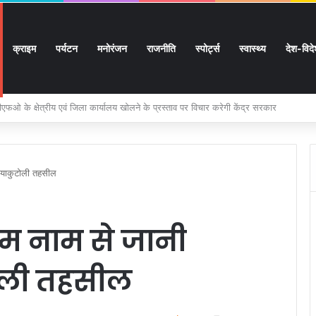
क्राइम
पर्यटन
मनोरंजन
राजनीति
स्पोर्ट्स
स्वास्थ्य
देश-विद
ों के घर जाएंगे बीएलओ, करेंगे नोटिसों का निस्तारण
श्याकुटोली तहसील
धाम नाम से जानी
ोली तहसील