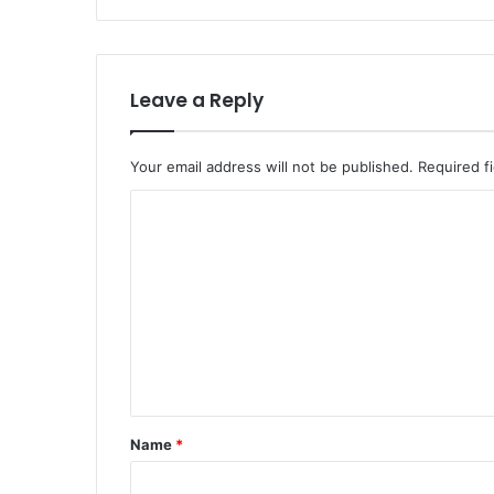
Leave a Reply
Your email address will not be published.
Required f
C
o
m
m
e
n
t
*
Name
*