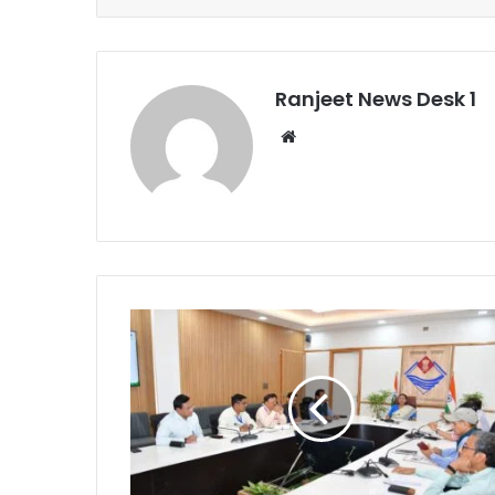
Ranjeet News Desk 1
We
bsi
te