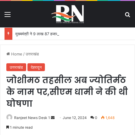
Menu
S
मुख्यमंत्री ने 9 लाख 87 हजार 17 पेंशन लाभार्थियों को 146 करोड़ 32 लाख की पेंशन राशि का किया भुगतान
Home
/
उत्तराखंड
उत्तराखंड
देहरादून
जोशीमठ तहसील अब ज्योतिर्मठ
के नाम पर,सीएम धामी ने की थी
घोषणा
Ranjeet News Desk 1
S
June 12, 2024
0
1,648
e
1 minute read
n