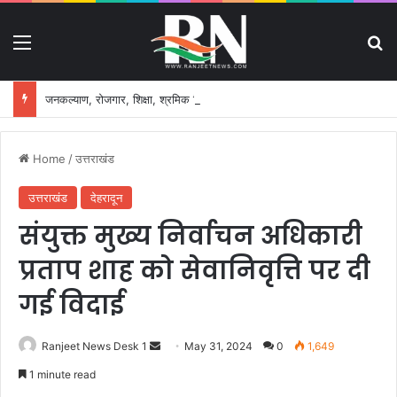
Menu
S
जनकल्याण, रोजगार, शिक्षा, श्रमिक हित और आधारभूत विकास को नई गति, राज्य कैबिनेट ने लिए ऐतिहासिक फैसले
Home
/
उत्तराखंड
उत्तराखंड
देहरादून
संयुक्त मुख्य निर्वाचन अधिकारी
प्रताप शाह को सेवानिवृत्ति पर दी
गई विदाई
Ranjeet News Desk 1
S
May 31, 2024
0
1,649
e
1 minute read
n