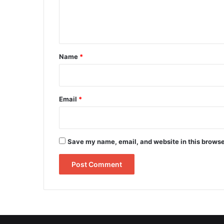
e
n
t
*
Name
*
Email
*
Save my name, email, and website in this browse