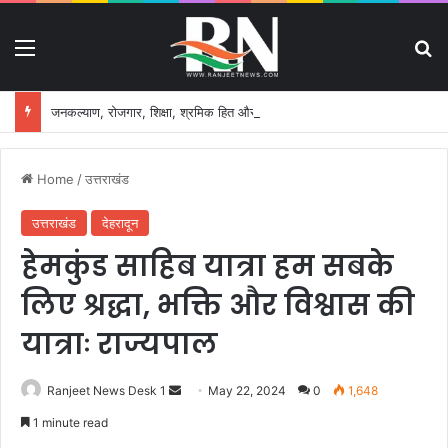
Menu
S
जनकल्याण, रोजगार, शिक्षा, श्रमिक हित और आधारभूत विकास को नई गति, राज्य कैबिनेट ने लिए ऐतिहासिक फैसले
Home
/
उत्तराखंड
उत्तराखंड
देहरादून
हेमकुंड साहिब यात्रा हम सबके
लिए श्रद्धा, भक्ति और विश्वास की
यात्राः राज्यपाल
Ranjeet News Desk 1
S
May 22, 2024
0
1,648
e
1 minute read
n