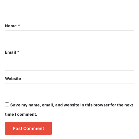
n
t
*
Name
*
Email
*
Website
Save my name, email, and website in this browser for the next
time I comment.