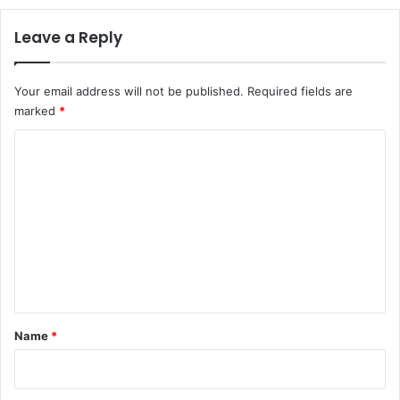
Leave a Reply
Your email address will not be published.
Required fields are
marked
*
C
o
m
m
e
n
t
*
Name
*