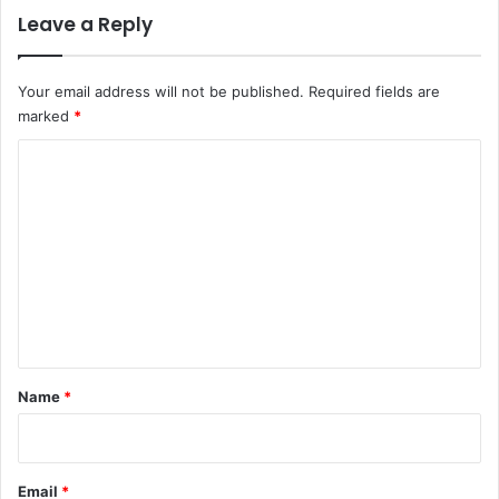
Leave a Reply
Your email address will not be published.
Required fields are
marked
*
C
o
m
m
e
n
t
*
Name
*
Email
*