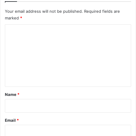
Your email address will not be published.
Required fields are
marked
*
C
o
m
m
e
n
t
*
Name
*
Email
*