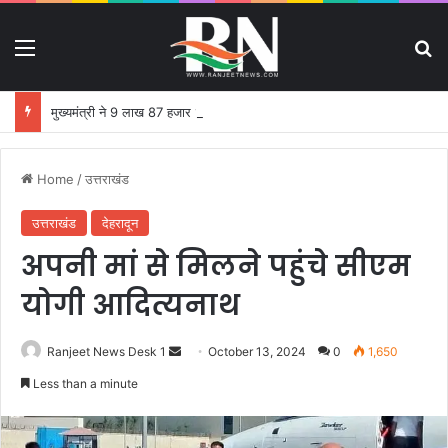
Menu
S
मुख्यमंत्री ने 9 लाख 87 हजार 17 पेंशन लाभार्थियों को 146 करोड़ 32 लाख की पेंशन राशि का किया भुगतान
Home
/
उत्तराखंड
उत्तराखंड
देहरादून
अपनी मां से मिलने पहुंचे सीएम
योगी आदित्यनाथ
Ranjeet News Desk 1
S
October 13, 2024
0
1,650
e
Less than a minute
n
d
a