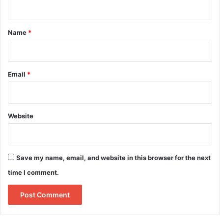
n
t
*
Name
*
Email
*
Website
Save my name, email, and website in this browser for the next
time I comment.