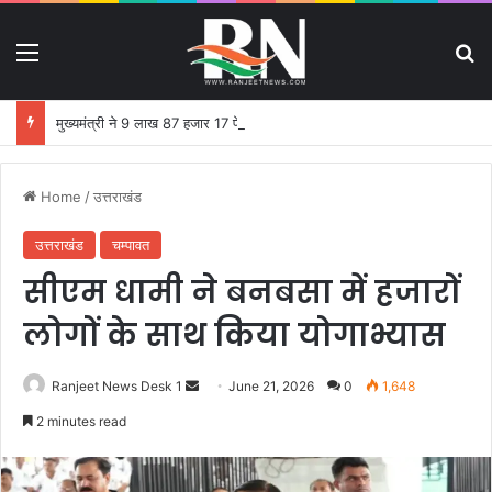
Menu
S
मुख्यमंत्री ने 9 लाख 87 हजार 17 पेंशन लाभार्थियों को 146 करोड़ 32 लाख की पेंशन राशि का किया भुगतान
Home
/
उत्तराखंड
उत्तराखंड
चम्पावत
सीएम धामी ने बनबसा में हजारों
लोगों के साथ किया योगाभ्यास
Ranjeet News Desk 1
S
June 21, 2026
0
1,648
e
2 minutes read
n
d
a