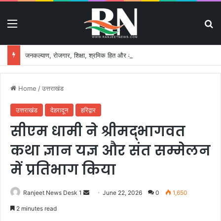
Menu
S
जनकल्याण, रोजगार, शिक्षा, श्रमिक हित और आधारभूत विकास को नई गति, राज्य कैबिनेट ने लिए ऐतिहासिक फैसले
Home
/
उत्तराखंड
उत्तराखंड
देहरादून
हरिद्वार
सीएम धामी ने श्रीमद्भागवत
कथा ज्ञान यज्ञ और संत सम्मेलन
में प्रतिभाग किया
Ranjeet News Desk 1
S
June 22, 2026
0
1,650
e
2 minutes read
n