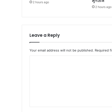
भुगतान
2 hours ago
2 hours ago
Leave a Reply
Your email address will not be published.
Required f
C
o
m
m
e
n
t
*