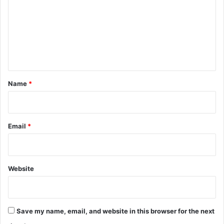
m
m
e
n
t
*
Name
*
Email
*
Website
Save my name, email, and website in this browser for the next