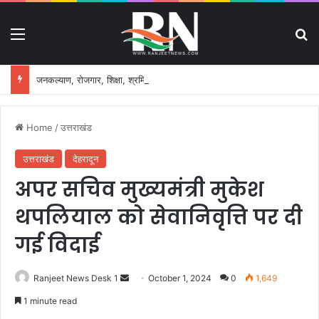
Menu
S
जनकल्याण, रोजगार, शिक्षा, श्रमिक हित और आधारभूत विकास को नई गति, राज्य कैबिनेट ने लिए ऐतिहासिक फैसले
Home
/
उत्तराखंड
उत्तराखंड
देहरादून
अपर सचिव मुख्यमंत्री मुकेश
थपलियाल को सेवानिवृत्ति पर दी
गई विदाई
Ranjeet News Desk 1
S
October 1, 2024
0
1,649
e
1 minute read
n