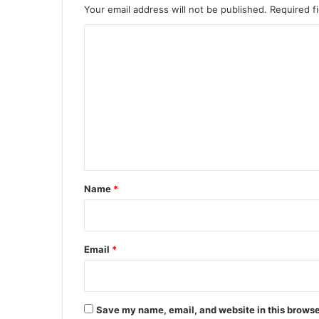
Your email address will not be published.
Required f
C
o
m
m
e
n
t
*
Name
*
Email
*
Save my name, email, and website in this browse