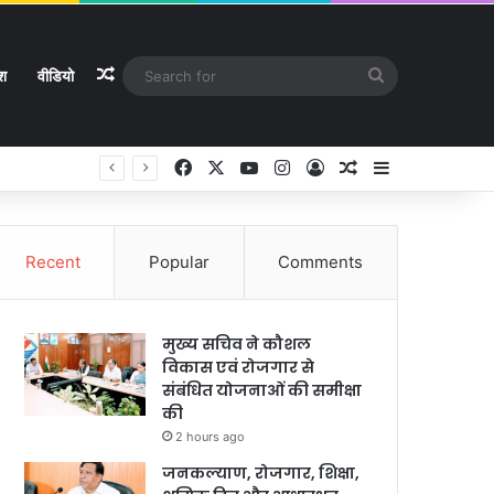
Random Article
Search
ेश
वीडियो
for
Facebook
X
YouTube
Instagram
Log In
Random Article
Sidebar
े
Recent
Popular
Comments
मुख्य सचिव ने कौशल
विकास एवं रोजगार से
संबंधित योजनाओं की समीक्षा
की
2 hours ago
जनकल्याण, रोजगार, शिक्षा,