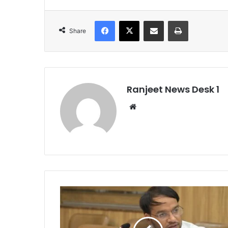
Facebook
X
Share via Email
Print
Share
Ranjeet News Desk 1
We
bsi
te