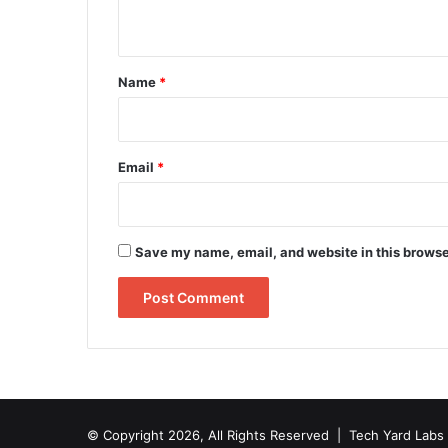
n
t
*
Name
*
Email
*
Save my name, email, and website in this browse
© Copyright 2026, All Rights Reserved |
Tech Yard Labs