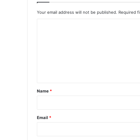
Your email address will not be published.
Required f
C
o
m
m
e
n
t
*
Name
*
Email
*