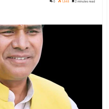
0
1,648
2 minutes read