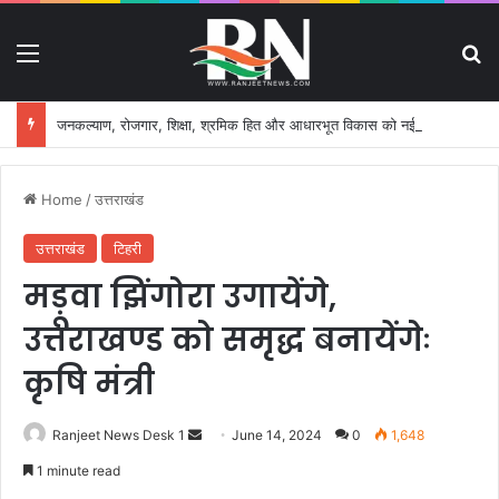
Menu
S
जनकल्याण, रोजगार, शिक्षा, श्रमिक हित और आधारभूत विकास को नई गति, राज्य कैबिनेट ने लिए ऐतिहासिक फैसले
Home
/
उत्तराखंड
उत्तराखंड
टिहरी
मड़ूवा झिंगोरा उगायेंगे,
उत्तराखण्ड को समृद्ध बनायेंगेः
कृषि मंत्री
Ranjeet News Desk 1
S
June 14, 2024
0
1,648
e
1 minute read
n