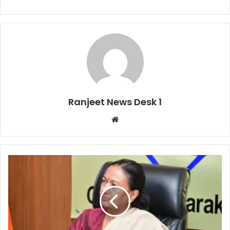
Ranjeet News Desk 1
We
bsi
te