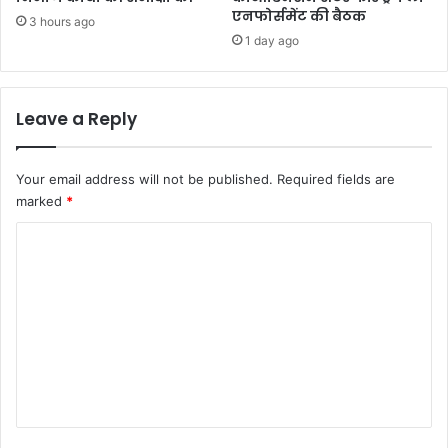
एनफोर्समेंट की बैठक
3 hours ago
1 day ago
Leave a Reply
Your email address will not be published.
Required fields are
marked
*
C
o
m
m
e
n
t
*