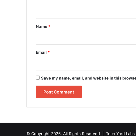
n
t
*
Name
*
Email
*
Save my name, email, and website in this browse
© Copyright 2026, All Rights Reserved |
Tech Yard Labs