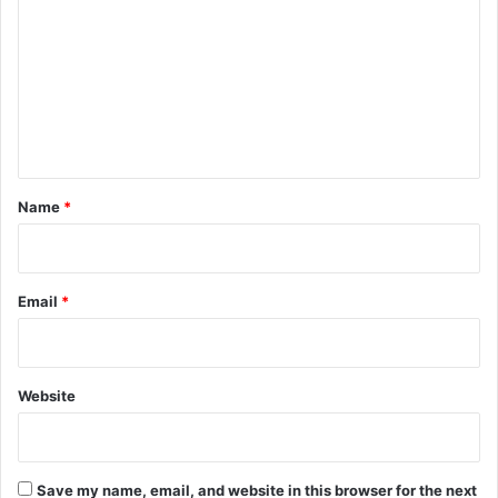
o
m
m
e
n
t
*
Name
*
Email
*
Website
Save my name, email, and website in this browser for the next