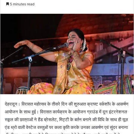
e
5 minutes read
n
d
a
n
e
m
a
i
l
देहरादून। विरासत महोत्सव के तीसरे दिन की शुरुआत क्राफ्ट वर्कशॉप के आकर्षण
आयोजन के साथ हुई। विरासत कार्यक्रम के आयोजन ग्राउंड में दून इंटरनेशनल
स्कूल की छात्राओं ने हैंड ब्रेसलेट, मिट्टी के बर्तन बनाने की विधि के साथ ही यूज़
एंड थ्रो वाली वेस्टेज वस्तुओं पर कला कृति करके उनका आकर्षण एवं सुंदर बनाना