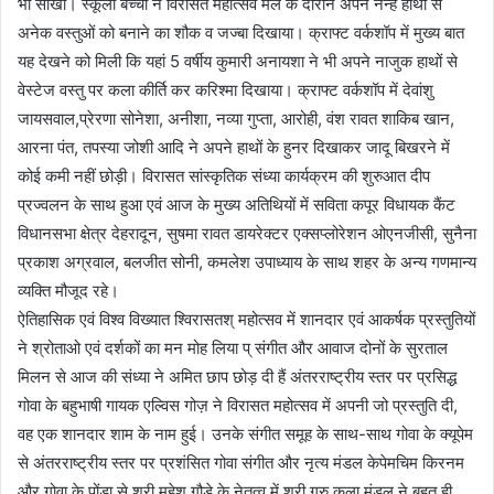
भी सीखा। स्कूली बच्चों ने विरासत महोत्सव मेले के दौरान अपने नन्हें हाथों से
अनेक वस्तुओं को बनाने का शौक व जज्बा दिखाया। क्राफ्ट वर्कशॉप में मुख्य बात
यह देखने को मिली कि यहां 5 वर्षीय कुमारी अनायशा ने भी अपने नाजुक हाथों से
वेस्टेज वस्तु पर कला कीर्ति कर करिश्मा दिखाया। क्राफ्ट वर्कशॉप में देवांशु
जायसवाल,प्रेरणा सोनेशा, अनीशा, नव्या गुप्ता, आरोही, वंश रावत शाकिब खान,
आरना पंत, तपस्या जोशी आदि ने अपने हाथों के हुनर दिखाकर जादू बिखरने में
कोई कमी नहीं छोड़ी। विरासत सांस्कृतिक संध्या कार्यक्रम की शुरुआत दीप
प्रज्वलन के साथ हुआ एवं आज के मुख्य अतिथियों में सविता कपूर विधायक कैंट
विधानसभा क्षेत्र देहरादून, सुषमा रावत डायरेक्टर एक्सप्लोरेशन ओएनजीसी, सुनैना
प्रकाश अग्रवाल, बलजीत सोनी, कमलेश उपाध्याय के साथ शहर के अन्य गणमान्य
व्यक्ति मौजूद रहे।
ऐतिहासिक एवं विश्व विख्यात श्विरासतश् महोत्सव में शानदार एवं आकर्षक प्रस्तुतियों
ने श्रोताओ एवं दर्शकों का मन मोह लिया प् संगीत और आवाज दोनों के सुरताल
मिलन से आज की संध्या ने अमित छाप छोड़ दी हैं अंतरराष्ट्रीय स्तर पर प्रसिद्ध
गोवा के बहुभाषी गायक एल्विस गोज़ ने विरासत महोत्सव में अपनी जो प्रस्तुति दी,
वह एक शानदार शाम के नाम हुई। उनके संगीत समूह के साथ-साथ गोवा के क्यूपेम
से अंतरराष्ट्रीय स्तर पर प्रशंसित गोवा संगीत और नृत्य मंडल केपेमचिम किरनम
और गोवा के पोंडा से श्री महेश गौडे के नेतृत्व में श्री गुरु कला मंडल ने बहुत ही