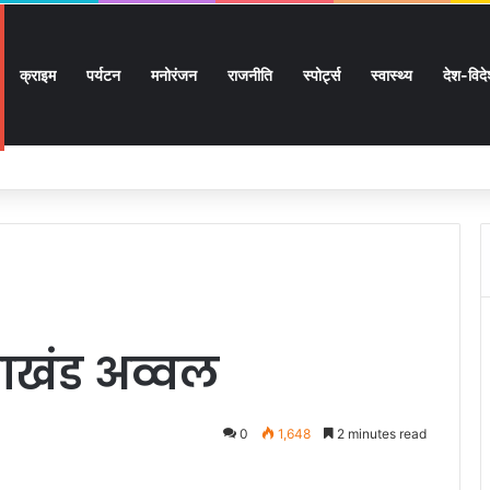
क्राइम
पर्यटन
मनोरंजन
राजनीति
स्पोर्ट्स
स्वास्थ्य
देश-विद
 सुगमता के उत्कृष्ट समन्वय से सफलतापूर्वक संचालित हो रही कांवड़ यात्रा
तराखंड अव्वल
0
1,648
2 minutes read