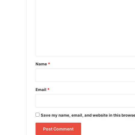
o
m
m
e
n
t
*
Name
*
Email
*
Save my name, email, and website in this browse