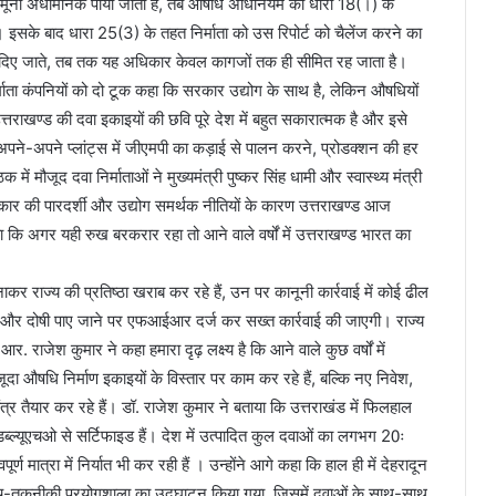
 नमूना अधोमानक पाया जाता है, तब औषधि अधिनियम की धारा 18(।) के
है। इसके बाद धारा 25(3) के तहत निर्माता को उस रिपोर्ट को चैलेंज करने का
ं दिए जाते, तब तक यह अधिकार केवल कागजों तक ही सीमित रह जाता है।
्माता कंपनियों को दो टूक कहा कि सरकार उद्योग के साथ है, लेकिन औषधियों
त्तराखण्ड की दवा इकाइयों की छवि पूरे देश में बहुत सकारात्मक है और इसे
ो अपने-अपने प्लांट्स में जीएमपी का कड़ाई से पालन करने, प्रोडक्शन की हर
ं मौजूद दवा निर्माताओं ने मुख्यमंत्री पुष्कर सिंह धामी और स्वास्थ्य मंत्री
र की पारदर्शी और उद्योग समर्थक नीतियों के कारण उत्तराखण्ड आज
ा कि अगर यही रुख बरकरार रहा तो आने वाले वर्षों में उत्तराखण्ड भारत का
र राज्य की प्रतिष्ठा खराब कर रहे हैं, उन पर कानूनी कार्रवाई में कोई ढील
 है, और दोषी पाए जाने पर एफआईआर दर्ज कर सख्त कार्रवाई की जाएगी। राज्य
र. राजेश कुमार ने कहा हमारा दृढ़ लक्ष्य है कि आने वाले कुछ वर्षों में
जूदा औषधि निर्माण इकाइयों के विस्तार पर काम कर रहे हैं, बल्कि नए निवेश,
त्र तैयार कर रहे हैं। डॉ. राजेश कुमार ने बताया कि उत्तराखंड में फिलहाल
ब्ल्यूएचओ से सर्टिफाइड हैं। देश में उत्पादित कुल दवाओं का लगभग 20ः
र्ण मात्रा में निर्यात भी कर रही हैं । उन्होंने आगे कहा कि हाल ही में देहरादून
उच्च-तकनीकी प्रयोगशाला का उद्घाटन किया गया, जिसमें दवाओं के साथ-साथ