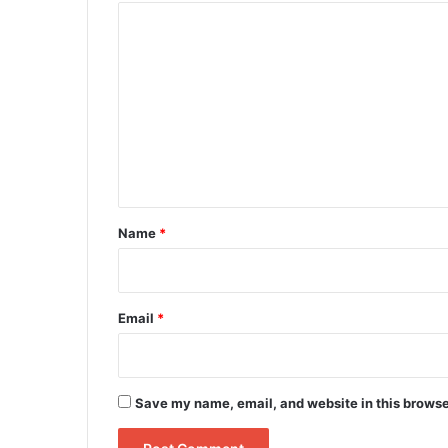
C
o
m
m
e
n
t
*
Name
*
Email
*
Save my name, email, and website in this browse