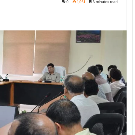
0
1,961
3 minutes read