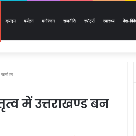
क्राइम
पर्यटन
मनोरंजन
राजनीति
स्पोर्ट्स
स्वास्थ्य
देश-विद
 सुगमता के उत्कृष्ट समन्वय से सफलतापूर्वक संचालित हो रही कांवड़ यात्रा
 फार्मा हब
त्व में उत्तराखण्ड बन