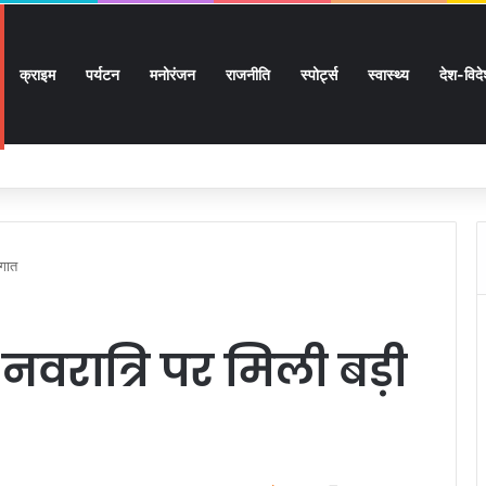
क्राइम
पर्यटन
मनोरंजन
राजनीति
स्पोर्ट्स
स्वास्थ्य
देश-विद
 लाख 87 हजार 17 पेंशन लाभार्थियों को 146 करोड़ 32 लाख की पेंशन राशि का किया भुगतान
ौगात
 नवरात्रि पर मिली बड़ी