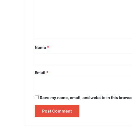
m
m
e
n
t
*
Name
*
Email
*
Save my name, email, and website in this browse