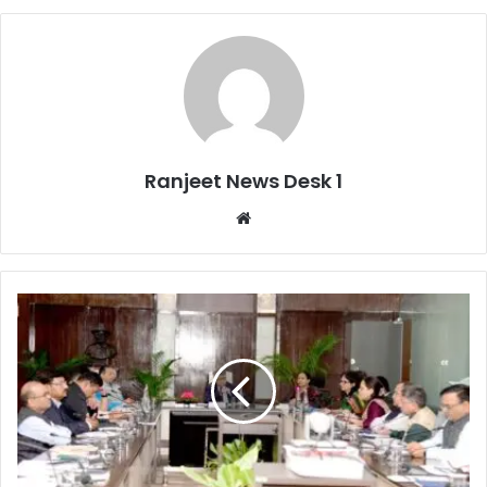
Ranjeet News Desk 1
We
bsi
te