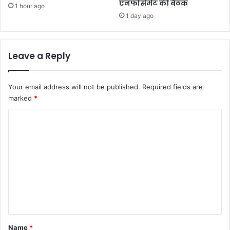
एनफोर्समेंट की बैठक
1 hour ago
1 day ago
Leave a Reply
Your email address will not be published.
Required fields are
marked
*
C
o
m
m
e
n
t
*
Name
*