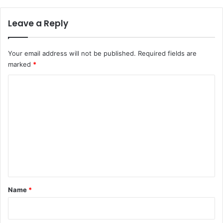
Leave a Reply
Your email address will not be published.
Required fields are
marked
*
C
o
m
m
e
n
t
*
Name
*