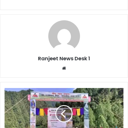
Ranjeet News Desk 1
We
bsi
te