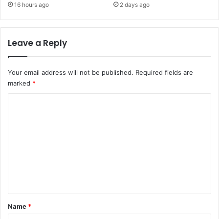
16 hours ago
2 days ago
Leave a Reply
Your email address will not be published.
Required fields are
marked
*
C
o
m
m
e
n
t
*
Name
*