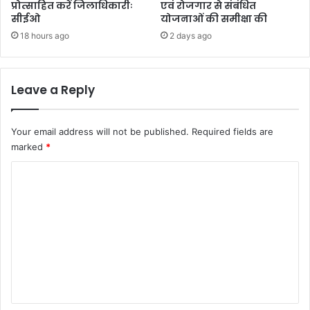
प्रोत्साहित करें जिलाधिकारीः
एवं रोजगार से संबंधित
सीईओ
योजनाओं की समीक्षा की
18 hours ago
2 days ago
Leave a Reply
Your email address will not be published.
Required fields are
marked
*
C
o
m
m
e
n
t