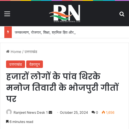
Menu
S
जनकल्याण, रोजगार, शिक्षा, श्रमिक हित और आधारभूत विकास को नई गति, राज्य कैबिनेट ने लिए ऐतिहासिक फैसले
Home
/
उत्तराखंड
उत्तराखंड
देहरादून
हजारों लोगों के पांव थिरके
मनोज तिवारी के भोजपुरी गीतों
पर
Ranjeet News Desk 1
S
October 25, 2024
0
1,656
e
6 minutes read
n