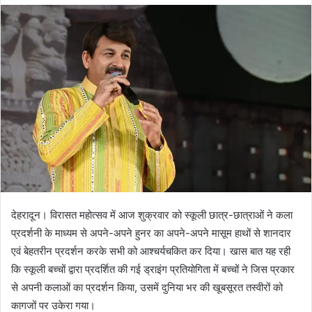
d
a
n
e
m
a
i
l
देहरादून। विरासत महोत्सव में आज शुक्रवार को स्कूली छात्र-छात्राओं ने कला
प्रदर्शनी के माध्यम से अपने-अपने हुनर का अपने-अपने मासूम हाथों से शानदार
एवं बेहतरीन प्रदर्शन करके सभी को आश्चर्यचकित कर दिया। खास बात यह रही
कि स्कूली बच्चों द्वारा प्रदर्शित की गई ड्राइंग प्रतियोगिता में बच्चों ने जिस प्रकार
से अपनी कलाओं का प्रदर्शन किया, उसमें दुनिया भर की खूबसूरत तस्वीरों को
कागजों पर उकेरा गया।