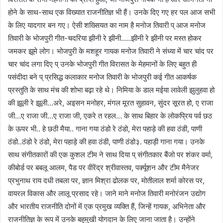
होने के साथ-साथ एक विख्यात राजनीतिज्ञ भी हैं। उनके दिए गए हर पल आज सभी
के लिए यादगार बन गए। ऐसी शख्सियत का नाम है मनोज तिवारी प् आज मनोज
तिवारी के भोजपुरी गीत-चदरिया झीनी रे झीनी…..झीनी रे झीनी पर मस्त होकर
जमकर झूमे लोग। भोजपुरी के मशहूर गायक मनोज तिवारी ने संध्या में चार चांद पर
चार चांद लगा दिए प् उनके भोजपुरी गीत विरासत के मेहमानों के लिए बहुत ही
पसंदीदा बने प् प्रसिद्ध कलाकार मनोज तिवारी के भोजपुरी कई गीत आकर्षक
प्रस्तुति के साथ मंच की शोभा बढ़ा रहे थे। निमिया के डाल मईया लावेली झुलुहवा हो
की झूली रे झूली…अरे, अइसन मनोहर, मंगल मूरत सुहावन, सुंदर सूरत हो, ए राजा
जी…ए राजा जी…ए राजा जी, एकरे त रहल… के साथ बिहार के लोकप्रिय पर्व छठ
के ऊपर भी.. हे छठी मैया.. गाना गया ठंडो रे ठंडो, मेरा पहाड़े की हवा ठंडी, पाणी
ठंडो..ठंडो रे ठंडो, मेरा पहाड़े की हवा ठंडी, पाणी ठंडो३. पहाड़ी गाना गया। उनके
साथ संगीतकारों की एक कुशल टीम ने साथ दिया प् संगीतकार बैंजो पर शंकर वर्मा,
कीबोर्ड पर बबलू आलम, पैड पर वीरेंद्र श्रीवास्तव, पर्क्यूशन और टीम मैनेजर
प्रभुनाथ राय दधी तबला पर, ज्ञान मिश्रा ढोलक पर, मोतीलाल शर्मा कोरस पर,
वायरल विकास और लालू प्रसाद रहे। जाने माने मनोज तिवारी मनोरंजन उद्योग
और भारतीय राजनीति दोनों में एक प्रमुख व्यक्ति हैं, जिन्हें गायक, अभिनेता और
राजनीतिज्ञ के रूप में उनके बहुमुखी योगदान के लिए जाना जाता है। उन्होंने