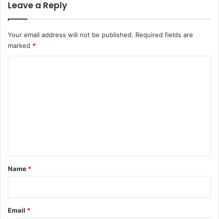
Leave a Reply
Your email address will not be published.
Required fields are
marked
*
C
o
m
m
e
n
t
*
Name
*
Email
*