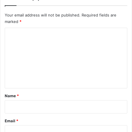
Your email address will not be published.
Required fields are
marked
*
C
o
m
m
e
n
t
*
Name
*
Email
*