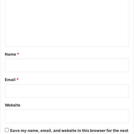
m
m
e
n
t
*
Name
*
Email
*
Website
Save my name, email, and website in this browser for the next