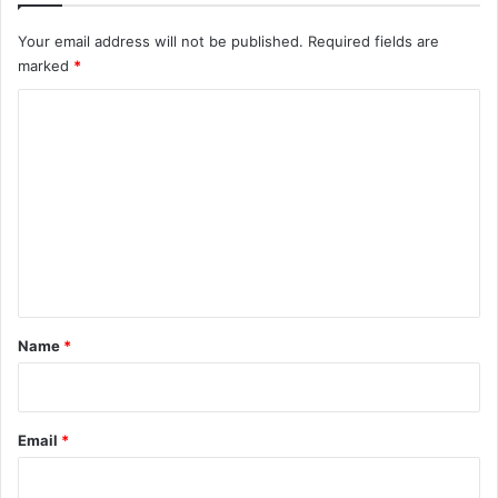
Your email address will not be published.
Required fields are
marked
*
C
o
m
m
e
n
t
*
Name
*
Email
*