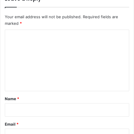
Your email address will not be published.
Required fields are
marked
*
C
o
m
m
e
n
t
*
Name
*
Email
*