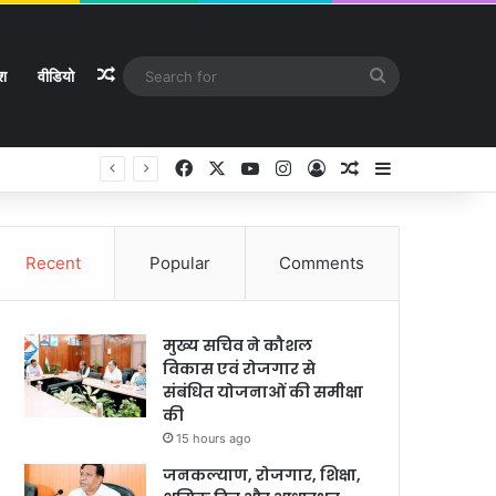
Random Article
Search
ेश
वीडियो
for
Facebook
X
YouTube
Instagram
Log In
Random Article
Sidebar
े
Recent
Popular
Comments
मुख्य सचिव ने कौशल
विकास एवं रोजगार से
संबंधित योजनाओं की समीक्षा
की
15 hours ago
जनकल्याण, रोजगार, शिक्षा,