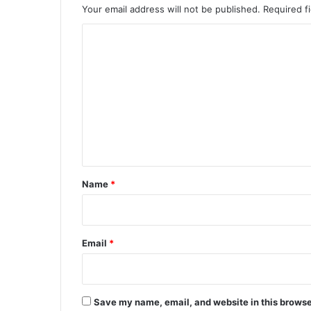
Your email address will not be published.
Required f
C
o
m
m
e
n
t
*
Name
*
Email
*
Save my name, email, and website in this browse