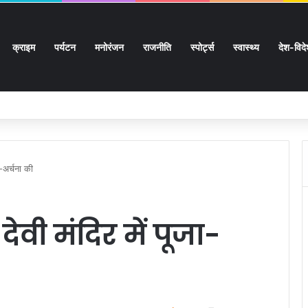
क्राइम
पर्यटन
मनोरंजन
राजनीति
स्पोर्ट्स
स्वास्थ्य
देश-विद
 सुगमता के उत्कृष्ट समन्वय से सफलतापूर्वक संचालित हो रही कांवड़ यात्रा
ा-अर्चना की
ेवी मंदिर में पूजा-