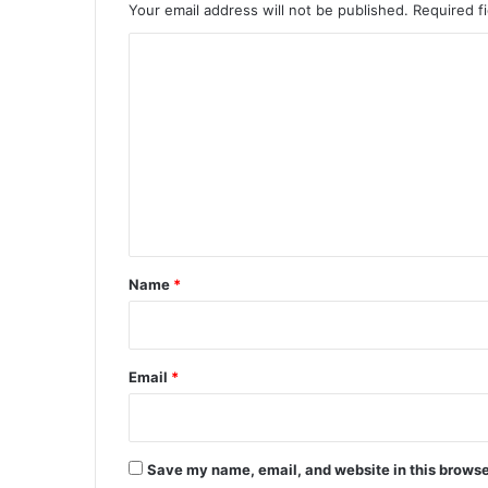
Your email address will not be published.
Required f
C
o
m
m
e
n
t
*
Name
*
Email
*
Save my name, email, and website in this browse