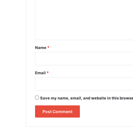
m
m
e
n
t
*
Name
*
Email
*
Save my name, email, and website in this browse