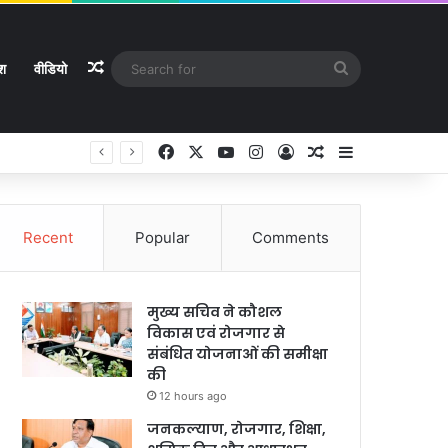
Random Article
Search
ेश
वीडियो
for
Facebook
X
YouTube
Instagram
Log In
Random Article
Sidebar
े
Recent
Popular
Comments
मुख्य सचिव ने कौशल
विकास एवं रोजगार से
संबंधित योजनाओं की समीक्षा
की
12 hours ago
जनकल्याण, रोजगार, शिक्षा,