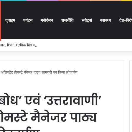
क्राइम
पर्यटन
मनोरंजन
राजनीति
स्पोर्ट्स
स्वास्थ्य
देश-विद
ार, शिक्षा, श्रमिक हित और आधारभूत विकास को नई गति, राज्य कैबिनेट ने लिए ऐतिहासिक फैसल
 असिस्टेंट होमस्टे मैनेजर पाठ्य सामग्री का किया लोकार्पण
ोध’ एवं ‘उत्तरावाणी’
मस्टे मैनेजर पाठ्य