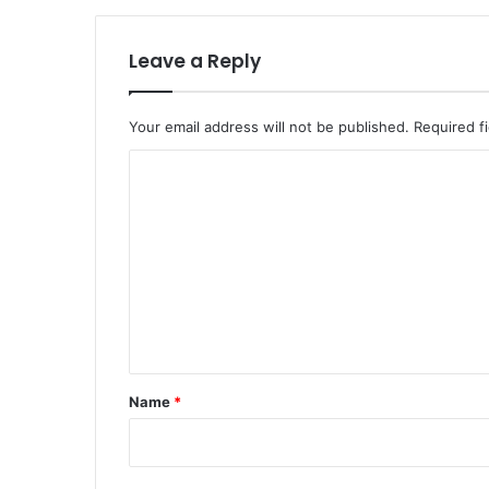
Leave a Reply
Your email address will not be published.
Required f
C
o
m
m
e
n
t
*
Name
*