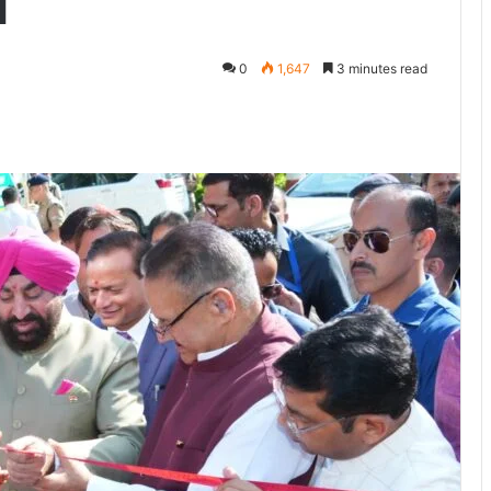
भ
0
1,647
3 minutes read