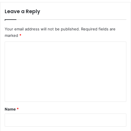
Leave a Reply
Your email address will not be published.
Required fields are
marked
*
C
o
m
m
e
n
t
*
Name
*