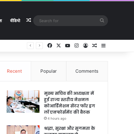
Random Article
Search
ेश
वीडियो
for
Facebook
X
YouTube
Instagram
Log In
Random Article
Sidebar
Recent
Popular
Comments
मुख्य सचिव की अध्यक्षता में
हुई राज्य स्तरीय नेशनल
कोआर्डिनेशन सेंटर फॉर ड्रग
लॉ एनफोर्समेंट की बैठक
4 hours ago
श्रद्धा, सुरक्षा और सुगमता के