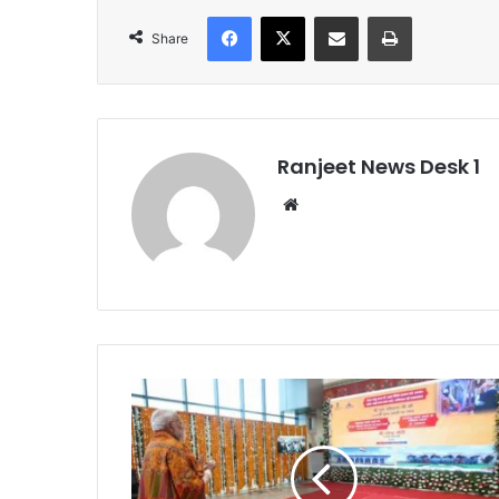
Facebook
X
Share via Email
Print
Share
Ranjeet News Desk 1
We
bsi
te