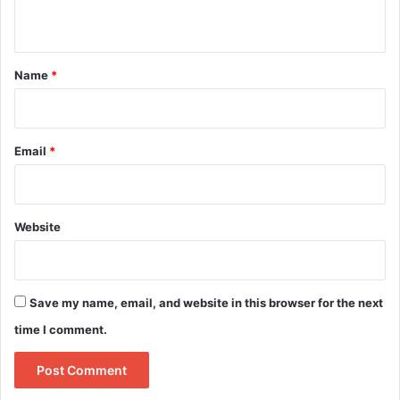
n
t
*
Name
*
Email
*
Website
Save my name, email, and website in this browser for the next
time I comment.