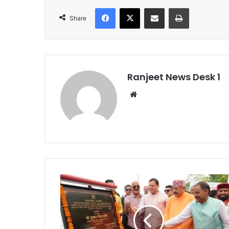
Facebook
X
Share via Email
Print
Share
Ranjeet News Desk 1
We
bsi
te