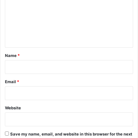
m
m
e
n
t
*
Name
*
Email
*
Website
Save my name, email, and website in this browser for the next