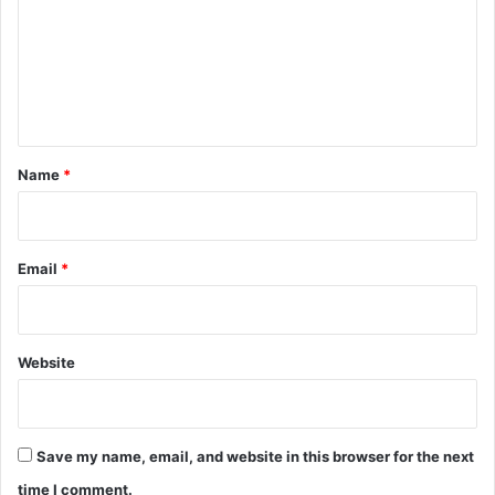
m
m
e
n
t
*
Name
*
Email
*
Website
Save my name, email, and website in this browser for the next
time I comment.