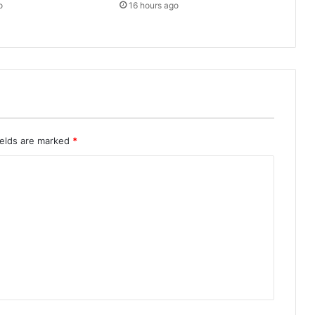
o
16 hours ago
ields are marked
*