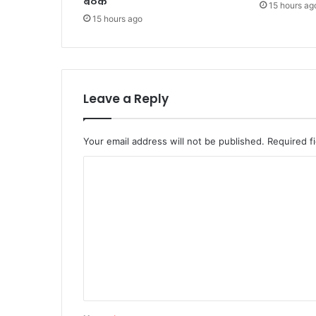
बैठक
15 hours ag
15 hours ago
Leave a Reply
Your email address will not be published.
Required f
C
o
m
m
e
n
t
*