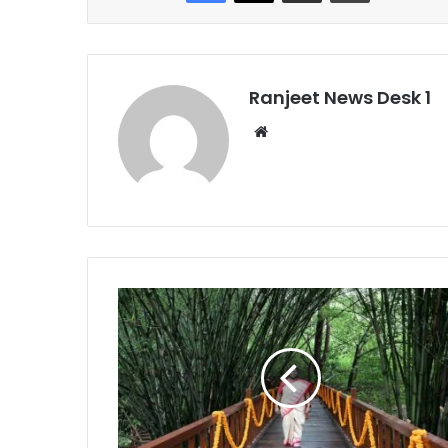
Ranjeet News Desk 1
We
bsi
te