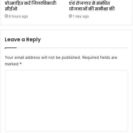
प्रोत्साहित करें जिलाधिकारीः
एवं रोजगार से संबंधित
सीईओ
योजनाओं की समीक्षा की
6 hours ago
1 day ago
Leave a Reply
Your email address will not be published.
Required fields are
marked
*
C
o
m
m
e
n
t