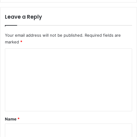
Leave a Reply
Your email address will not be published.
Required fields are
marked
*
C
o
m
m
e
n
t
*
Name
*