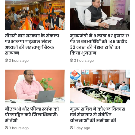
तीसरी बार सरकार के संकल्प
मुख्यमंत्री ने 9 लाख 87 हजार 17
पर भाजपा गढ़वाल मंडल
पेंशन लाभार्थियों को 146 करोड़
अध्यक्षों की महत्वपूर्ण बैठक
32 लाख की पेंशन राशि का
सम्पन्न
किया भुगतान
3 hours ago
3 hours ago
बीएलओ और फील्ड स्टॉफ को
मुख्य सचिव ने कौशल विकास
प्रोत्साहित करें जिलाधिकारीः
एवं रोजगार से संबंधित
सीईओ
योजनाओं की समीक्षा की
3 hours ago
1 day ago