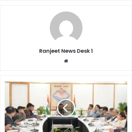
Ranjeet News Desk 1
We
bsi
te