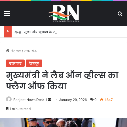
Menu
S
श्रद्धा, सुरक्षा और सुगमता के उत्कृष्ट समन्वय से सफलतापूर्वक संचालित हो रही कांवड़ यात्रा
Home
/
उत्तराखंड
उत्तराखंड
देहरादून
मुख्यमंत्री ने लैब ऑन व्हील्स का
फ्लैग ऑफ किया
Ranjeet News Desk 1
S
January 29, 2026
0
1,647
e
1 minute read
n
d
a