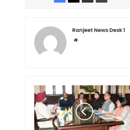
Ranjeet News Desk 1
We
bsi
te