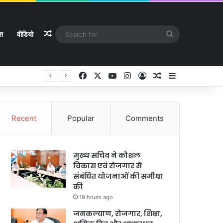
Random Article
Search
ेश
वीडियो
for
Facebook
X
YouTube
Instagram
Log In
Random Article
Sidebar
े
Recent
Popular
Comments
मुख्य सचिव ने कौशल
विकास एवं रोजगार से
संबंधित योजनाओं की समीक्षा
की
19 hours ago
जनकल्याण, रोजगार, शिक्षा,