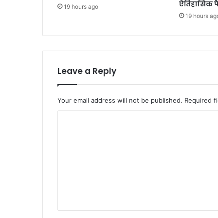
ऐतिहासिक फ
19 hours ago
19 hours ag
Leave a Reply
Your email address will not be published.
Required f
C
o
m
m
e
n
t