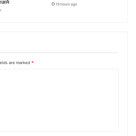
ैसले
19 hours ago
o
ields are marked
*