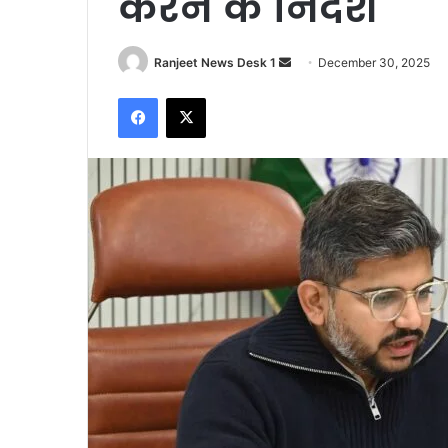
करने के निर्देश
Ranjeet News Desk 1
S
December 30, 2025
e
Facebook
X
n
d
a
n
e
m
a
i
l