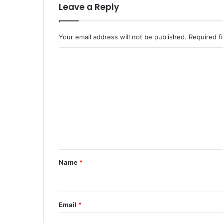
Leave a Reply
Your email address will not be published.
Required f
C
o
m
m
e
n
t
*
Name
*
Email
*